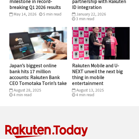
milestone in record-
partnership with Rakuten
breaking Q1 2026 results
ID integration
May 14, 2026
5
min
read
January 22, 2026
3
min
read
Japan’s biggest online
Rakuten Mobile and U-
bank hits 17 million
NEXT unveil the next big
accounts: Rakuten Bank
thing in mobile
CEO Tomotaka Torin’s take
entertainment
August 28, 2025
August 13, 2025
4
min
read
4
min
read