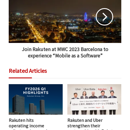
해 고객 업무 생산성 향상을 위한 데이터 전송 서비스 센드애
니웨어, 업무용 클라우드 서비스 라쿠텐 드라이브를 비롯하
여 이메일, 메시지, 채팅, CPaaS, SaaS 등 클라우드 기반 인
터넷 서비스를 폭넓게 제공한다.
라쿠텐심포니 코리아는 이와 같은 클라우드 기반 인터넷 서
비스 개발과 제공을 위해 전세계 유수의 인재들을 영입/모집
Join Rakuten at MWC 2023 Barcelona to
하고 있다.
experience “Mobile as a Software”
자세한 채용 정보는 라쿠텐심포니 코리아 채용 홈페이지에
Related Articles
서 확인할 수 있다.
Rakuten Symphony Korea – Careers
Rakuten hits
Rakuten and Uber
operating income
strengthen their