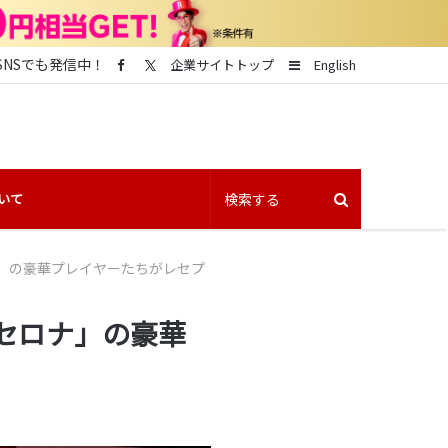
SNSでも発信中！
Sidebar
企業サイトトップ
English
いて
ロナ」の豪華プレイヤーたちがレセプ
ルセロナ」の豪華