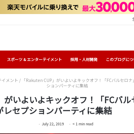
スポーツ & エンターテイメント
採用・人材開発
このブログにつ
テイメント
/
「Rakuten CUP」がいよいよキックオフ！「FCバルセ
ションパーティに集結
 CUP」がいよいよキックオフ！「FCバ
がレセプションパーティに集結
July 22, 2019
< 1
min
read