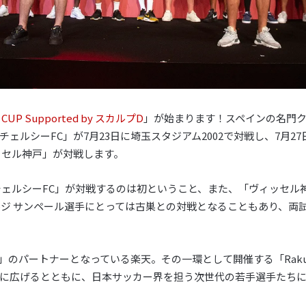
n CUP Supported by スカルプD
」が始まります！スペインの名門ク
ェルシーFC」が7月23日に埼玉スタジアム2002で対戦し、7月2
ッセル神戸」が対戦します。
チェルシーFC」が対戦するのは初ということ、また、「ヴィッセル
ルジ サンペール選手にとっては古巣との対戦となることもあり、両
ナ」のパートナーとなっている楽天。その一環として開催する「Rakut
に広げるとともに、日本サッカー界を担う次世代の若手選手たち