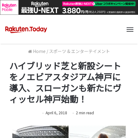
M
Home
/
スポーツ & エンターテイメント
ハイブリッド芝と新設シート
をノエビアスタジアム神戸に
導入、スローガンも新たにヴ
ィッセル神戸始動！
April 6, 2018
2
min
read