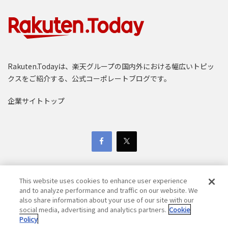
の状態も良く、スタジアムの増改築も嬉しい。良い意味
で期待を裏切るほど良かった（ポドルスキ選手）」とい
った感想が聞こえています。
Rakuten.Todayは、楽天グループの国内外における幅広いトピッ
クスをご紹介する、公式コーポレートブログです。
企業サイトトップ
（左）SIS Pitches社のハイブリッド芝「SISGrass」施工作業の様
This website uses cookies to enhance user experience
子 （右）ポドルスキ選手もお手伝い！？職人さんたちとの1枚
and to analyze performance and traffic on our website. We
（ポドルスキ選手公式Viberアカウントより）
also share information about your use of our site with our
Copyright © 1997-2025 Rakuten Group, Inc. All Rights Reserved.
新しく設置されたシート各種
social media, advertising and analytics partners.
Cookie
Policy
楽天グループ個人情報保護方針
さらに多くのサッカーファンの方にゲームを楽しんでいた