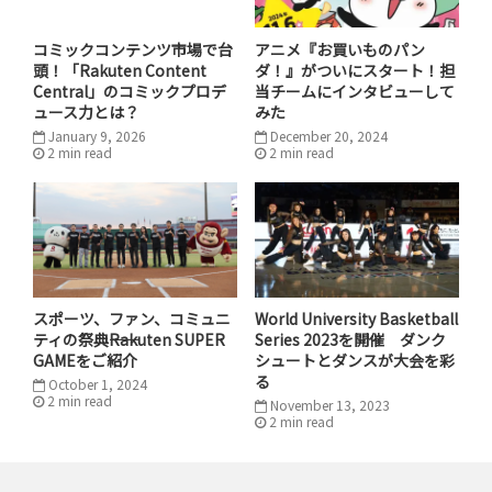
コミックコンテンツ市場で台
アニメ『お買いものパン
頭！「Rakuten Content
ダ！』がついにスタート！担
2018年のロシアワールドカップの舞台となる全12スタジ
Central」のコミックプロデ
当チームにインタビューして
アムの多くが天然芝と人工芝は合わせた「ハイブリッド
ュース力とは？
みた
芝」を採用しています。海外の有名クラブのスタジアムや
January 9, 2026
December 20, 2024
2
min
read
2
min
read
練習場では使用されていますが、今まで日本のスタジア
ムに導入されたことはありませんでした。しかし、2018
シーズンより、国内初（！）となるハイブリッド芝がスタ
ジムピッチに導入されたのがノエビアスタジアム神戸で
す。頑丈でありながらも、天然芝のような柔らかい感触
やプレー環境を実現し、安全性と質の点で天然芝と同等
スポーツ、ファン、コミュニ
World University Basketball
であることが認められています。
ティの祭典――Rakuten SUPER
Series 2023を開催 ダンク
GAMEをご紹介
シュートとダンスが大会を彩
る
October 1, 2024
新しいハイブリッド芝でプレーした選手からは「（芝
2
min
read
November 13, 2023
が）短く刈られていて、ボールも走るのでやりやすかっ
2
min
read
たです。パスも通るし、足元でのプレーを得意としてい
る選手はやりやすくなるはずです（三田選手）」、「芝