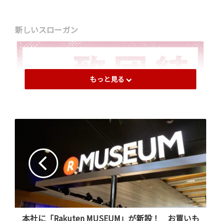
新しいスローガン
もっと見る
ヴィッセル神戸のクラブ理念が反映される「一致団結」
のスローガン。クラブの団結力をさらに高め、まい進し
ていくという熱い思いが込められています。このスロー
ガンは、楽天社長 三木谷の父親であり、ヴィッセル神戸
の取締役であった故三木谷 良一氏がチームの根幹を成す
コンセプトとして、クラブに贈った言葉だそうです。そし
て、今年からは成長著しく、熾烈な競争が繰り広げられ
本社に「Rakuten MUSEUM」が新設！ お買いも