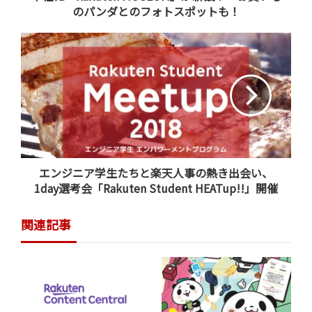
るアジアサッカーにおいてNo1クラブを目指すという志が
のパンダとのフォトスポットも！
加えられ、「一致団結 To become the No.1 Club in
Asia」と新しいものとなりました。
国内初のハイブリッド芝
エンジニア学生たちと楽天人事の熱き出会い、
1day選考会「Rakuten Student HEATup!!」開催
関連記事