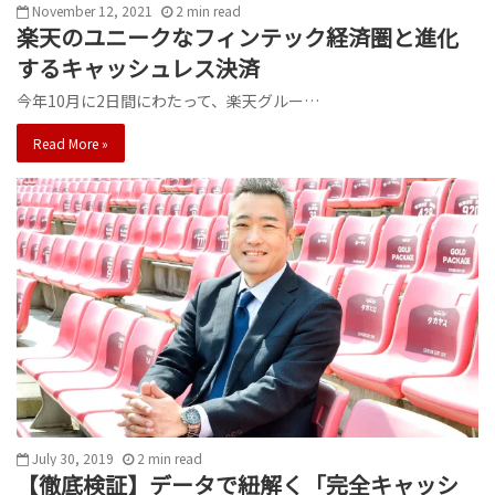
November 12, 2021
2
min
read
楽天のユニークなフィンテック経済圏と進化
するキャッシュレス決済
今年10月に2日間にわたって、楽天グルー…
Read More »
July 30, 2019
2
min
read
【徹底検証】データで紐解く「完全キャッシ