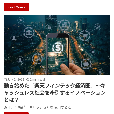
Read More »
July 2, 2018
2
min
read
動き始めた「楽天フィンテック経済圏」～キ
ャッシュレス社会を牽引するイノベーション
とは？
近年、“現金”（キャッシュ）を使用するこ…