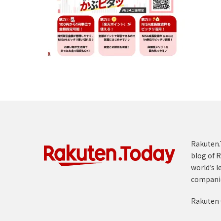
Rakuten.T
blog of R
world’s l
compani
Rakuten 