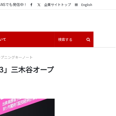
SNSでも発信中！
Sidebar
企業サイトトップ
English
いて
谷オープニングキーノート
2023」三木谷オープ