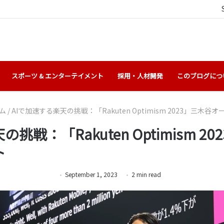
スポーツ & エンターテイメント
採用・人材開発
このブログにつ
ム
/
AIで加速する楽天の挑戦：「Rakuten Optimism 2023」三木
挑戦：「Rakuten Optimism 
ト
September 1, 2023
2
min
read