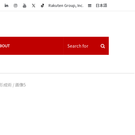
LinkedIn
Sidebar
Rakuten Group, Inc.
日本語
BOUT
形成術
/
画像5