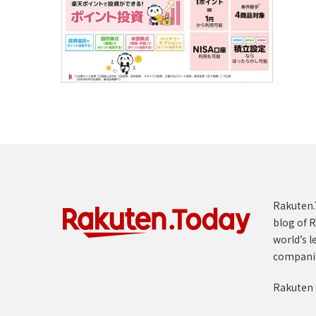
Rakuten.T
blog of R
world’s l
compani
Rakuten 