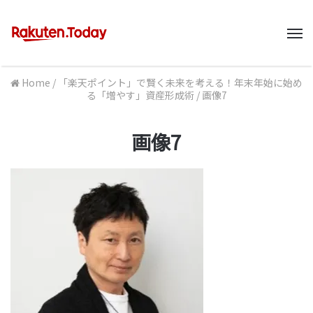
M
Home
/
「楽天ポイント」で賢く未来を考える！年末年始に始め
る「増やす」資産形成術
/
画像7
画像7