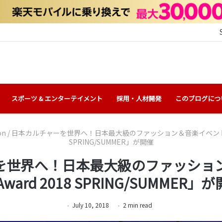
スポーツ & エンターテイメント
採用・人材開発
このブログにつ
on
/
日本カルチャーを世界へ！日本最大級のファッション＆音楽イベント「Rakut
SPRING/SUMMER」が開催
を世界へ！日本最大級のファッショ
lsAward 2018 SPRING/SUMMER」
July 10, 2018
2
min
read