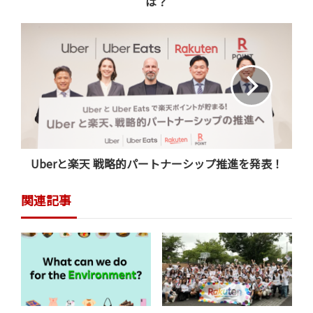
―担当している保険のサービスの内容
は？
について教えてください。
幸﨑： 楽天保険グループには楽天生命と楽天損保があり
ます。それぞれ、損保であれば自動車保険やペット保
険、自転車保険、ゴルファー保険、旅行保険と様々な種
類があります。
楽天生命も同様で、生命保険や医療保険、がん保険など
色々あります。そのすべての保険のマーケティングを私の
Uberと楽天 戦略的パートナーシップ推進を発表！
チームでシームレスに行っています。
関連記事