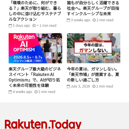
「環境のために、何ができ
誰もが自分らしく活躍できる
る？」楽天が取り組む、暮ら
社会へ。楽天グループが目指
しの中に溶け込むサステナブ
すインクルーシブな未来
ルなアクション
3 weeks ago
2
min
read
5 days ago
< 1
min
read
―その保険の中でAIはどのように活用
されているのでしょうか？
楽天グループ最大級のビジネ
今年の夏は、ガマンしない。
幸﨑： 保険のビジネスには多くのプロセスがあります。
スイベント「Rakuten AI
「楽天市場」が提案する、夏
私が担当しているマーケティングもそうですが、保険商品
Optimism」で、AIが切り拓
の新しい過ごし方
く未来の可能性を体験
を開発する仕事もありますし、実際にお客様からのお問
July 3, 2026
2
min
read
4 weeks ago
2
min
read
い合わせを受けたり、お客様が事故や病気になってしまっ
た時に保険金請求を受けたりと、様々な仕事があります。
各バリューチェーンの中にAIをいかにして組み込んでいけ
るのかについて、色々な仕事をしている人たちを巻き込
んでご協力を得ながらAI活用を推進しています。