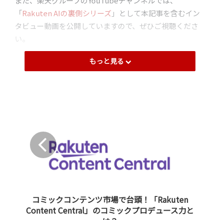
また、楽天グループのYouTubeチャンネルでは、
「
Rakuten AIの裏側シリーズ
」として本記事を含むイン
タビュー動画を公開していますので、ぜひご視聴くださ
い。
もっと見る
第6回目となる今回は、楽天インシュアランスホールディ
ングス株式会社の執行役員である幸﨑 えみ子に話を聞き
ました。
―自己紹介をお願いします。
幸﨑：楽天インシュアランスホールディングス株式会社
で執行役員を務めています、幸﨑 えみ子です。現在はマ
ーケティング戦略企画とAI推進企画管理の両方を担当して
います。
コミックコンテンツ市場で台頭！「Rakuten
Content Central」のコミックプロデュース力と