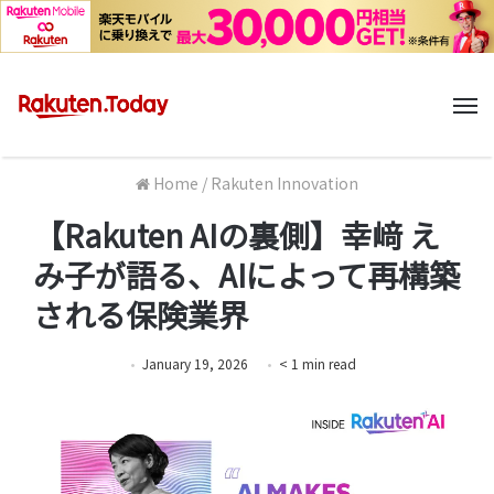
M
Home
/
Rakuten Innovation
【Rakuten AIの裏側】幸﨑 え
み子が語る、AIによって再構築
される保険業界
January 19, 2026
< 1
min
read