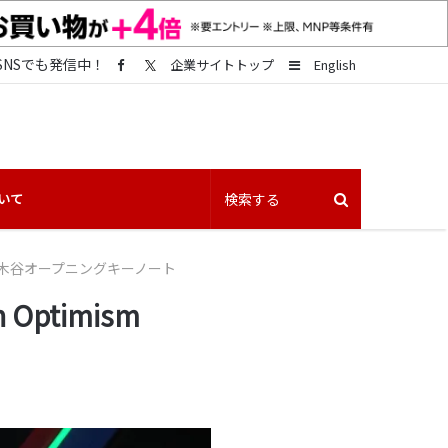
SNSでも発信中！
Sidebar
企業サイトトップ
English
いて
4」三木谷オープニングキーノート
ptimism