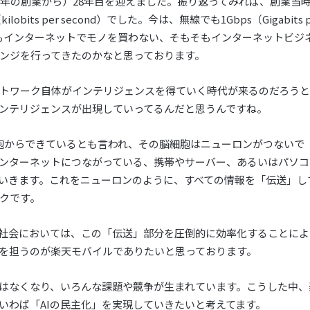
97年の創業から）28年目を迎えました。振り返ってみれば、創業当
lobits per second）でした。今は、無線でも1Gbps（Gigabits
「誰もインターネットでモノを買わない、そもそもインターネットビ
ンジを行ってきたのかなと思っております。
トワーク自体がインテリジェンスを得ていく時代が来るのだろうと
ンテリジェンスが出現していってるんだと思うんですね。
の細胞からできているとも言われ、その脳細胞はニューロンがつない
ンターネットにつながっている、携帯やサーバー、あるいはパソコン
いきます。これをニューロンのように、すべての情報を「伝送」し
クです。
I社会においては、この「伝送」部分を圧倒的に効率化することに
を担うのが楽天モバイルでありたいと思っております。
はなくなり、いろんな課題や競争が生まれています。こうした中、
、いわば「AIの民主化」を実現していきたいと考えてます。