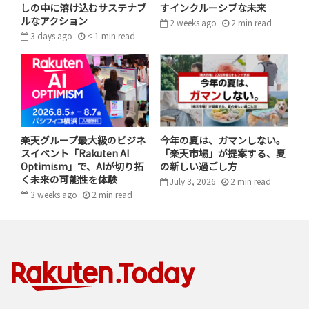
「楽天スーパーポイント」に込められ
しの中に溶け込むサステナブ
すインクルーシブな未来
ルなアクション
2 weeks ago
2
min
read
た思い
3 days ago
< 1
min
read
「楽天スーパーポイント」プログラムには、お客様に楽
しくお得にお買い物をしてほしいという思いが込められ
ています。また、ポイントをきっかけに、さまざまな楽天
グループのサービスにも親しんでいただきたいという期待
も込められています。
楽天グループ最大級のビジネ
今年の夏は、ガマンしない。
スイベント「Rakuten AI
「楽天市場」が提案する、夏
累計付与ポイント数1兆ポイント突破を記念して
特設ペー
Optimism」で、AIが切り拓
の新しい過ごし方
ジ
では、8月4日（金）9時59分まで、「楽天ポイント トリ
く未来の可能性を体験
July 3, 2026
2
min
read
3 weeks ago
2
min
read
ビアQUIZ」を開催しています。5問のクイズに全問正解
した方の中から抽選で1,110名に、最大5,000ポイントが
当たります。この機会にぜひ、挑戦してみてください！