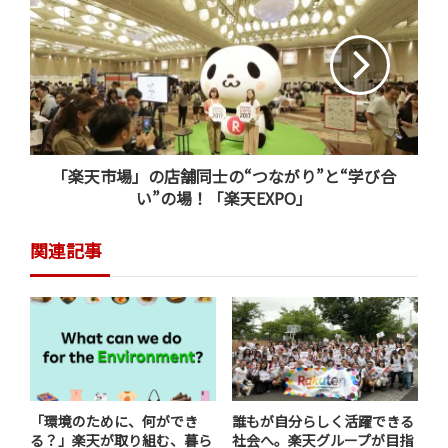
2016年1月からは、
「楽天カード」
や
「楽天モバイル」
な
ど、特定の楽天グループサービスを併用することで、ポイ
ント付与の倍率が増える常設ポイントプログラム
「SPU（スーパーポイントアッププログラム）
」も始ま
りました。現在「楽天スーパーポイント」は、「最も貯
「楽天市場」の店舗同士の“つながり”と“学び合
めたいポイント」（注１）、「最も利用頻度の高いポイ
い”の場！「楽天EXPO」
ント」（注2）となっています。
関連記事
（注１） NRI「インターネットアンケート調査」2016年
（N=10,000）
（注2）マイボイスコム ポイントサービスに関するアン
ケート調査（第５回）※直近１年間で最も頻繁に利用し
た共通ポイントサービスで「楽天スーパーポイント」が1
位
「環境のために、何ができ
誰もが自分らしく活躍できる
る？」楽天が取り組む、暮ら
社会へ。楽天グループが目指