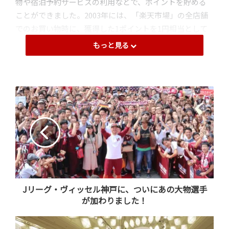
物や宿泊予約サービスの利用などで、ポイントを貯める
ことができました。2003年には、「楽天市場」の全店舗
でのお買い物時に、獲得した1ポイントを1円相当として
お支払いに充てることができるようになります。
もっと見る
楽天グループのさまざまなサービスでポイントを貯めた
り使ったりできる利便性の高さや、獲得ポイント数によ
って特典もアップする会員ランク制度の導入により、「楽
天スーパーポイント」は人気を集めるようになります。
2014年には、ネットを飛び越えてリアルな店舗でも、
「楽天スーパーポイント」を貯めたり使ったりできる
「楽天ポイントカード」
の共通ポイントサービスも始ま
り、コンビニエンスストアやスーパー、飲食店、ガソリ
ンスタンドなど、日常生活のいろいろな場面で、ポイント
Jリーグ・ヴィッセル神戸に、ついにあの大物選手
が加わりました！
をお得に活用できる機会が増えました。楽天ポイントの
加盟店舗は現在、ネットとリアルを合わせて約66万店舗
にまで広がっています。