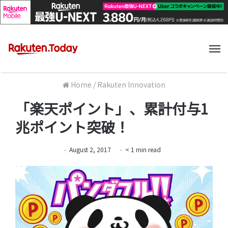
M
Home
/
Rakuten Innovation
「楽天ポイント」、累計付与1
兆ポイント突破！
August 2, 2017
< 1
min
read