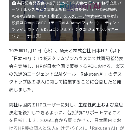
共同記者発表会の様子 (左から: 株式会社 日本HP 執行役員 パ
ーソナルシステムズ事業本部長 松浦 徹氏、同・代表取締役
社長執行役員 岡戸 伸樹氏、楽天グループ株式会社 専務執行
役員兼Group CAIDO（チーフAI & Dataオフィサー） ティン・
ツァイ、同・ AI & Dataコンサルティング部 ジェネラルマネー
ジャー 水口 真）
2025年11月11日（火）、楽天と株式会社 日本HP（以下
「日本HP」）は楽天クリムゾンハウスにて共同記者発表
会を実施し、HPが日本全国で販売するPCにおける、楽天
の先進的エージェント型AIツール「Rakuten AI」のデス
クトップ版の導入に関して協業することに合意したと発
表しました。
両社は国内のHPユーザーに対し、生産性向上および意思
決定を後押しできるように、包括的にサポートすること
を目指します。2026年春から夏にかけて、日本国内にお
けるHP製の個人と法人向けデバイスに「Rakuten AI」が