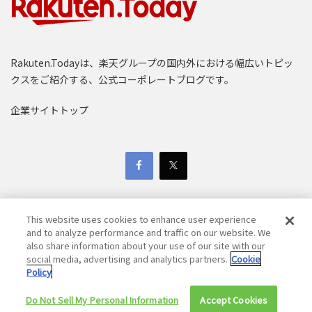
Rakuten.Todayは、楽天グループの国内外における幅広いトピッ
クスをご紹介する、公式コーポレートブログです。
デスクトップ版「Rakuten AI」の可能性について説明す
るティン・ツァイ
企業サイトトップ
両社のコラボレーションにより国内の
AI技術を牽引
総務省が今年発表した「情報通信白書令和7年版」による
と、日本はAI活用において世界的に見て遅れをとってお
り、昨年度AIツールを使用した経験がある人はわずか
This website uses cookies to enhance user experience
and to analyze performance and traffic on our website. We
26.7%に留まると指摘されています。
also share information about your use of our site with our
Copyright © 1997-2025 Rakuten Group, Inc. All Rights Reserved.
social media, advertising and analytics partners.
Cookie
日本HP代表取締役 社長執行役員の岡戸 信樹氏は「今回の
Policy
楽天グループ個人情報保護方針
取り組みは、エッジデバイス上のAIとクラウドAIを融合す
Do Not Sell My Personal Information
Accept Cookies
採用活動における個人情報保護方針
免責事項
る“ハイブリッドAI”という共通のビジョンから始まりまし