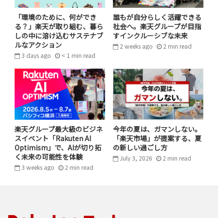
することで、機密情報を端末内に留め、より高いレ
ベルのプライバシーを確保できる。
「環境のために、何ができ
誰もが自分らしく活躍できる
る？」楽天が取り組む、暮ら
社会へ。楽天グループが目指
しの中に溶け込むサステナブ
すインクルーシブな未来
ティン・ツァイは「職場でも自宅でも飛行機でも、エー
ルなアクション
2 weeks ago
2
min
read
ジェントにアクセスしながら、『楽天エコシステム（経
3 days ago
< 1
min
read
済圏）』上のサービスをシームレスに利用できます。ク
ラウド接続が必要なブラウザ作業とは異なり、デスクト
ップ版『Rakuten AI』はタスクをローカル環境で直接実
行することができるため、より高いプライバシー性を実
現します」とオンデバイスAIプラットフォームの利点に
ついて述べました。
楽天グループ最大級のビジネ
今年の夏は、ガマンしない。
スイベント「Rakuten AI
「楽天市場」が提案する、夏
Optimism」で、AIが切り拓
の新しい過ごし方
く未来の可能性を体験
July 3, 2026
2
min
read
3 weeks ago
2
min
read