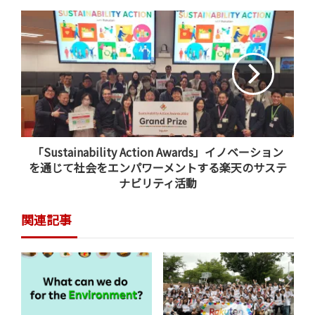
イスAIプラットフォームのメリット
ブラウザ経由ではなくデバイス上でAIを動作させるメリ
ットについて、楽天の専務執行役員兼Group CAIDO（チ
ーフAI & Dataオフィサー）のティン・ツァイは、大規模
言語モデル（LLM）を用いたハイブリッドAIアプリをPC
に直接インストールすることで得られる3つのメリットを
強調しました。
「Sustainability Action Awards」イノベーション
オフラインアクセス –
インターネット接続がなくて
を通じて社会をエンパワーメントする楽天のサステ
も、デバイス上のファイルを使用し、資料の要約、
ナビリティ活動
ライティング、翻訳などの幅広い機能をいつでも利
関連記事
用できる。
即時応答性 –
デバイス上でAIが動作するため、クラ
ウド型ソリューションで発生しやすい遅延がなく、
即時に結果を返答できる。
高いプライバシー性 –
データをローカル環境で処理