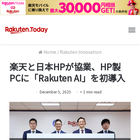
M
Home
/
Rakuten Innovation
楽天と日本HPが協業、HP製
PCに「Rakuten AI」を初導入
December 5, 2025
< 1
min
read