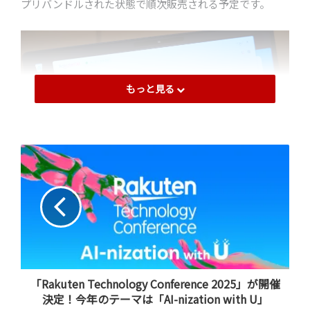
プリバンドルされた状態で順次販売される予定です。
もっと見る
デスクトップ版「Rakuten AI」によりユーザーは多様なAI
エージェントを利用し、「楽天エコシステム」にシーム
レスに接続することができる
「Rakuten Technology Conference 2025」が開催
ブラウザアクセスと比較したオンデバ
決定！今年のテーマは「AI-nization with U」